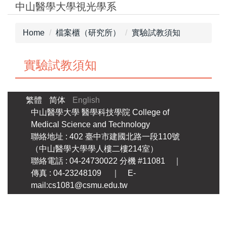
中山醫學大學視光學系
Jump
to
the
Home
檔案櫃（研究所）
實驗試教須知
main
content
實驗試教須知
block
繁體
简体
English
中山醫學大學
醫學科技學院
College of
Medical Science and Technology
聯絡地址 : 402 臺中市建國北路一段110號
（中山醫學大學學人樓二樓214室）
聯絡電話 : 04-24730022 分機 #11081 ｜
傳真 : 04-23248109 ｜ E-
mail:cs1081@csmu.edu.tw