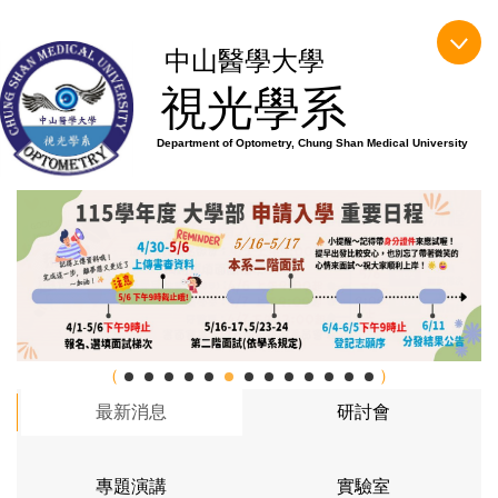
跳
到
中山醫學大學
主
視光學系
要
內
Department of Optometry, Chung Shan Medical University
容
區
最新消息
研討會
專題演講
實驗室