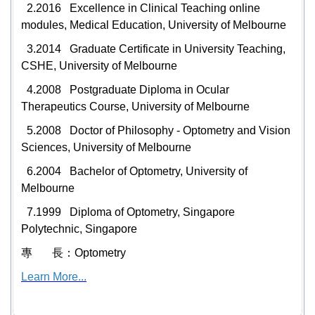
2.
2016 Excellence in Clinical Teaching online
modules, Medical Education, University of Melbourne
3.
2014 Graduate Certificate in University Teaching,
CSHE, University of Melbourne
4.
2008 Postgraduate Diploma in Ocular
Therapeutics Course, University of Melbourne
5.
2008 Doctor of Philosophy - Optometry and Vision
Sciences, University of Melbourne
6.
2004 Bachelor of Optometry, University of
Melbourne
7.
1999 Diploma of Optometry, Singapore
Polytechnic, Singapore
專 長：
Optometry
Learn More...