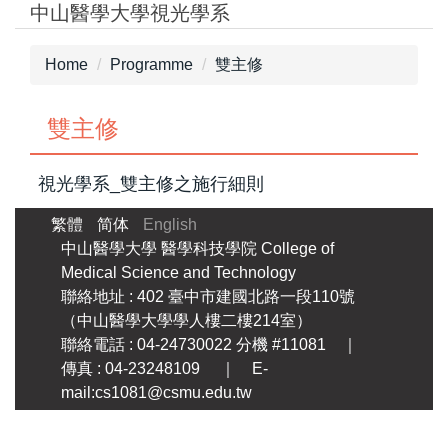
中山醫學大學視光學系
Jump
to
the
Home
Programme
雙主修
main
content
雙主修
block
視光學系_雙主修之施行細則
繁體
简体
English
中山醫學大學
醫學科技學院
College of
Medical Science and Technology
聯絡地址 : 402 臺中市建國北路一段110號
（中山醫學大學學人樓二樓214室）
聯絡電話 : 04-24730022 分機 #11081 ｜
傳真 : 04-23248109 ｜ E-
mail:cs1081@csmu.edu.tw