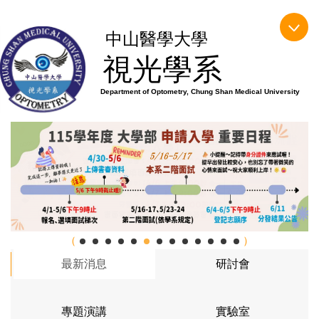
跳
到
中山醫學大學
主
視光學系
要
內
Department of Optometry, Chung Shan Medical University
容
區
最新消息
研討會
專題演講
實驗室