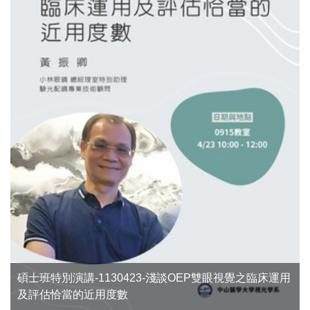
碩士班特別演講-1130423-淺談OEP雙眼視覺之臨床運用
及評估恰當的近用度數